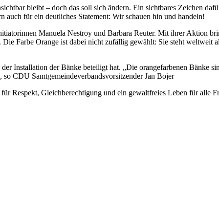
sichtbar bleibt – doch das soll sich ändern. Ein sichtbares Zeichen da
rn auch für ein deutliches Statement: Wir schauen hin und handeln!
itiatorinnen Manuela Nestroy und Barbara Reuter. Mit ihrer Aktion br
. Die Farbe Orange ist dabei nicht zufällig gewählt: Sie steht weltwe
der Installation der Bänke beteiligt hat. „Die orangefarbenen Bänke s
l“, so CDU Samtgemeindeverbandsvorsitzender Jan Bojer
ür Respekt, Gleichberechtigung und ein gewaltfreies Leben für alle Frau